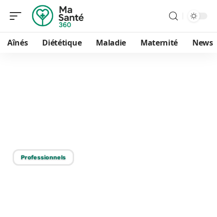
Aînés
Diététique
Maladie
Maternité
News
19/07/2026
Choisir entre ostéopathe
et kiné : les différences
essentielles à connaître
Professionnels