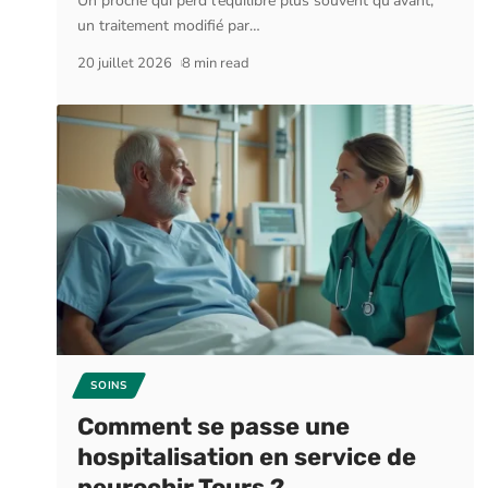
Un proche qui perd l'équilibre plus souvent qu'avant,
un traitement modifié par
…
20 juillet 2026
8 min read
SOINS
Comment se passe une
hospitalisation en service de
neurochir Tours ?