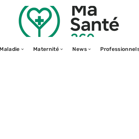
Maladie
Maternité
News
Professionnel
 : que valent les
e aux preuves