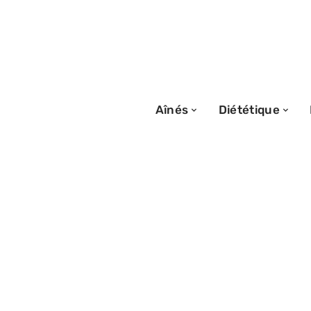
Aînés
Diététique
13/07/2026
Semelles Akusoli
avis clients fac
scientifiques ?