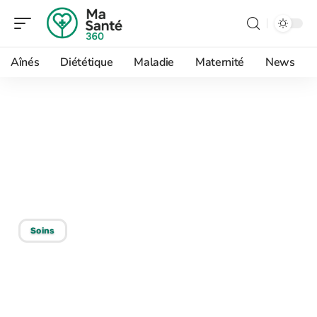
Aînés
Diététique
Maladie
Maternité
News
05/07/2026
Les critères importants
pour bien choisir votre
lunetterie à Brest
Soins