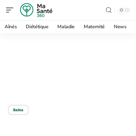
Aînés
Diététique
Maladie
Maternité
News
26/04/2026
Comment adapter les
grandes ablutions femme
en cas de maladie ou
handicap ?
Soins