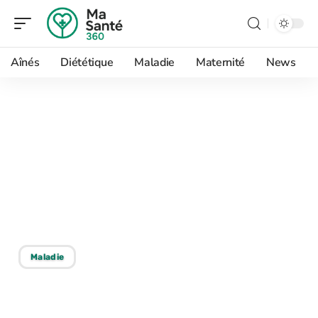
Aînés
Diététique
Maladie
Maternité
News
09/06/2026
Remède de grand mère
épine calcanéenne : que
faire dès les premières
douleurs ?
Maladie