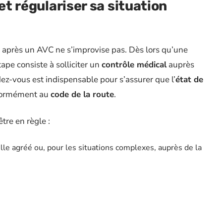
et régulariser sa situation
après un AVC ne s’improvise pas. Dès lors qu’une
ape consiste à solliciter un
contrôle médical
auprès
dez-vous est indispensable pour s’assurer que l’
état de
nformément au
code de la route
.
tre en règle :
le agréé ou, pour les situations complexes, auprès de la
: compte-rendu d’hospitalisation, bilan neurologique,
ducation.
accessible en préfecture ou sur internet, pour formaliser la