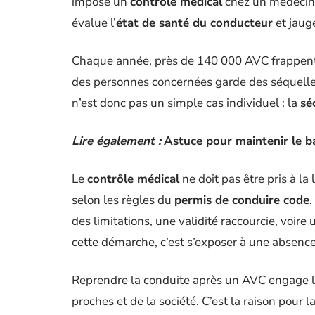
impose un
contrôle médical
chez un médecin a
évalue l’
état de santé du conducteur
et jaug
Chaque année, près de 140 000 AVC frappent 
des personnes concernées garde des séquelles
n’est donc pas un simple cas individuel : la
sé
Lire également :
Astuce pour maintenir le ba
Le
contrôle médical
ne doit pas être pris à la
selon les règles du
permis de conduire code
.
des limitations, une validité raccourcie, voir
cette démarche, c’est s’exposer à une absence 
Reprendre la conduite après un AVC engage la
proches et de la société. C’est la raison pour l