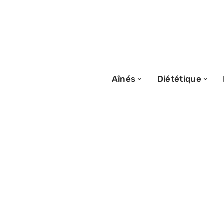
Aînés
Diététique
19/07/2026
Validité du perm
post-AVC : critè
vérification