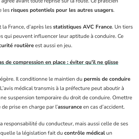
gréé avant toute reprise sur la route. Ce praticien
e les
risques potentiels pour les autres usagers
.
la France, d’après les
statistiques AVC France
. Un tiers
 qui peuvent influencer leur aptitude à conduire. Ce
curité routière
est aussi en jeu.
s de compression en place : éviter qu'il ne glisse
 légère. Il conditionne le maintien du
permis de conduire
 L’avis médical transmis à la préfecture peut aboutir à
e une suspension temporaire du droit de conduire. Omettre
de prise en charge par l’
assurance
en cas d’accident.
 responsabilité du conducteur, mais aussi celle de ses
aquelle la législation fait du
contrôle médical
un