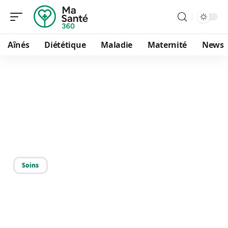
Aînés
Diététique
Maladie
Maternité
News
11/09/2025
Effets du chocolat sur le
cerveau : bienfaits et
impacts neurologiques
Soins