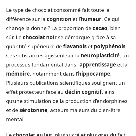
Le type de chocolat consommé fait toute la
différence sur la
cognition
et l’
humeur
. Ce qui
change la donne ? La proportion de
cacao
, bien
sûr. Le
chocolat noir
se démarque grâce à sa
quantité supérieure de
flavanols
et
polyphénols
.
Ces substances agissent sur la
neuroplasticité
, un
processus fondamental dans l’
apprentissage
et la
mémoire
, notamment dans l’
hippocampe
.
Plusieurs publications scientifiques soulignent un
effet protecteur face au
déclin cognitif
, ainsi
qu’une stimulation de la production d’endorphines
et de
sérotonine
, acteurs majeurs du bien-être
mental.
Le
chocolat au lait
, plus sucré et plus gras du fait