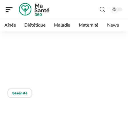
Aînés
Diététique
Maladie
Maternité
News
11/10/2025
Énergie vibratoire :
comment augmenter et
optimiser sa vibration ?
Sérénité