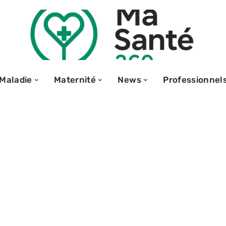
Maladie
Maternité
News
Professionnel
 la nuit :
inopathie de la
anifeste