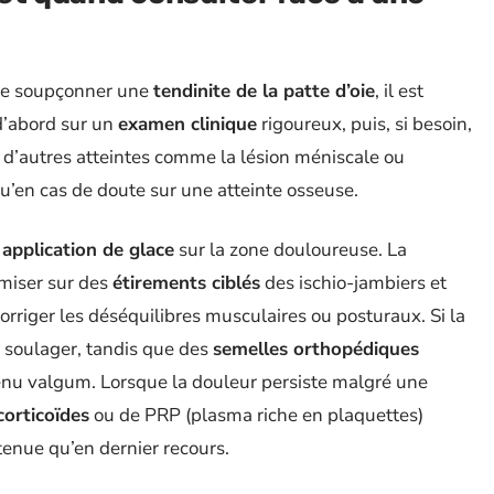
se soupçonner une
tendinite de la patte d’oie
, il est
d’abord sur un
examen clinique
rigoureux, puis, si besoin,
 d’autres atteintes comme la lésion méniscale ou
t qu’en cas de doute sur une atteinte osseuse.
t
application de glace
sur la zone douloureuse. La
e miser sur des
étirements ciblés
des ischio-jambiers et
orriger les déséquilibres musculaires ou posturaux. Si la
 soulager, tandis que des
semelles orthopédiques
genu valgum. Lorsque la douleur persiste malgré une
 corticoïdes
ou de PRP (plasma riche en plaquettes)
tenue qu’en dernier recours.