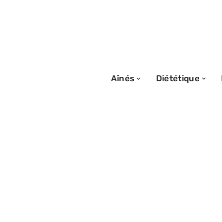
Aînés
Diététique
27/04/2026
Genou douloureux
comment la tend
patte d’oie se m