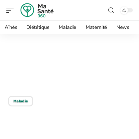
Aînés
Diététique
Maladie
Maternité
News
24/06/2026
Douleur haut des fesses
persistante : quand faut-il
consulter ?
Maladie