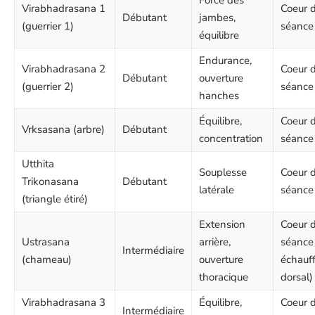
Force des
Virabhadrasana 1
Coeur 
Débutant
jambes,
(guerrier 1)
séance
équilibre
Endurance,
Virabhadrasana 2
Coeur 
Débutant
ouverture
(guerrier 2)
séance
hanches
Équilibre,
Coeur 
Vrksasana (arbre)
Débutant
concentration
séance
Utthita
Souplesse
Coeur 
Trikonasana
Débutant
latérale
séance
(triangle étiré)
Extension
Coeur 
Ustrasana
arrière,
séance
Intermédiaire
(chameau)
ouverture
échauf
thoracique
dorsal)
Virabhadrasana 3
Équilibre,
Coeur 
Intermédiaire