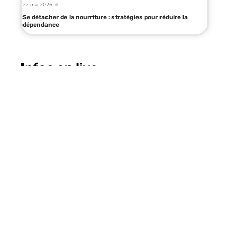
22 mai 2026
Se détacher de la nourriture : stratégies pour réduire la
dépendance
Infos en live
22 mai 2026
Se détacher de la nourriture :
stratégies pour réduire la
dépendance