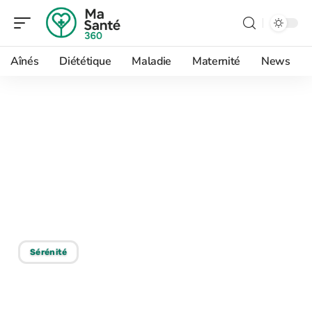
Aînés
Diététique
Maladie
Maternité
News
09/07/2026
Séquence idéale : Tableau
des postures yoga
classées par niveau et
objectifs
Sérénité