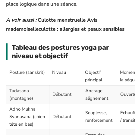
place logique dans une séance.
A voir aussi :
Culotte menstruelle Avis
mademoiselleculotte : allergies et peaux sensibles
Tableau des postures yoga par
niveau et objectif
Posture (sanskrit)
Niveau
Objectif
Momen
principal
la séq
Tadasana
Ancrage,
Débutant
Ouvert
(montagne)
alignement
Adho Mukha
Souplesse,
Échauf
Svanasana (chien
Débutant
renforcement
/ transi
tête en bas)