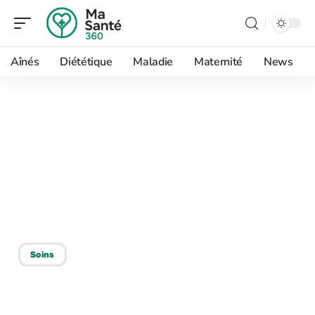
Aînés
Diététique
Maladie
Maternité
News
03/07/2026
Faire baisser les
transaminases en une
semaine : que disent
vraiment les médecins ?
Soins